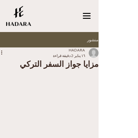
منشور
HADARA
١٦ يناير
2 دقيقة قراءة
مزايا جواز السفر التركي